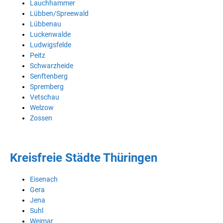
Lauchhammer
Lübben/Spreewald
Lübbenau
Luckenwalde
Ludwigsfelde
Peitz
Schwarzheide
Senftenberg
Spremberg
Vetschau
Welzow
Zossen
Kreisfreie Städte Thüringen
Eisenach
Gera
Jena
Suhl
Weimar