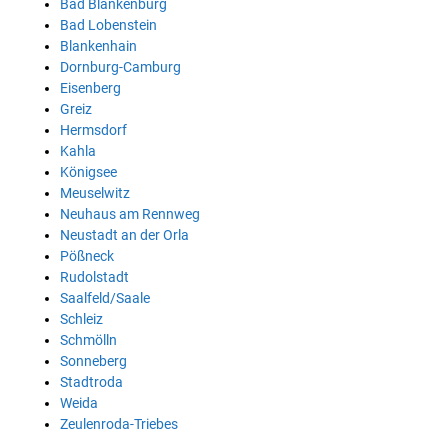
Bad Blankenburg
Bad Lobenstein
Blankenhain
Dornburg-Camburg
Eisenberg
Greiz
Hermsdorf
Kahla
Königsee
Meuselwitz
Neuhaus am Rennweg
Neustadt an der Orla
Pößneck
Rudolstadt
Saalfeld/Saale
Schleiz
Schmölln
Sonneberg
Stadtroda
Weida
Zeulenroda-Triebes