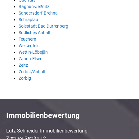
Querfurt
Raghun-Jeßnitz
Sandersdorf-Brehna
Schraplau
Solestadt Bad Dürrenberg
Südliches Anhalt
Teuchern
Weißenfels
Wettin-Löbejün
Zahna-Elser
Zeitz
Zerbst/Anhalt
Zörbig
Immobilienbewertung
Lutz Schneider Immobilienbewertung
Zittauer Straße 12