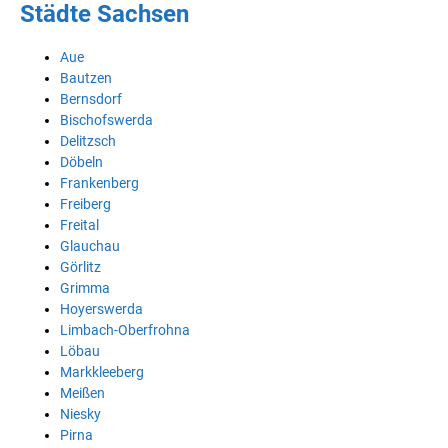
Städte Sachsen
Aue
Bautzen
Bernsdorf
Bischofswerda
Delitzsch
Döbeln
Frankenberg
Freiberg
Freital
Glauchau
Görlitz
Grimma
Hoyerswerda
Limbach-Oberfrohna
Löbau
Markkleeberg
Meißen
Niesky
Pirna