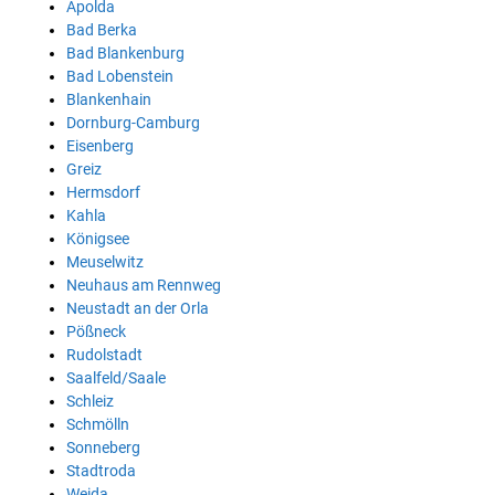
Apolda
Bad Berka
Bad Blankenburg
Bad Lobenstein
Blankenhain
Dornburg-Camburg
Eisenberg
Greiz
Hermsdorf
Kahla
Königsee
Meuselwitz
Neuhaus am Rennweg
Neustadt an der Orla
Pößneck
Rudolstadt
Saalfeld/Saale
Schleiz
Schmölln
Sonneberg
Stadtroda
Weida