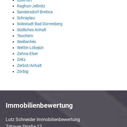
Querfurt
Raghun-Jeßnitz
Sandersdorf-Brehna
Schraplau
Solestadt Bad Dürrenberg
Südliches Anhalt
Teuchern
Weißenfels
Wettin-Löbejün
Zahna-Elser
Zeitz
Zerbst/Anhalt
Zörbig
Immobilienbewertung
Lutz Schneider Immobilienbewertung
Zittauer Straße 12