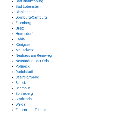
Bad Blankenburg
Bad Lobenstein
Blankenhain
Dornburg-Camburg
Eisenberg
Greiz
Hermsdorf
Kahla
Königsee
Meuselwitz
Neuhaus am Rennweg
Neustadt an der Orla
Pößneck
Rudolstadt
Saalfeld/Saale
Schleiz
Schmölln
Sonneberg
Stadtroda
Weida
Zeulenroda-Triebes