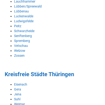
Lauchhammer
Lübben/Spreewald
Lübbenau
Luckenwalde
Ludwigsfelde
Peitz
Schwarzheide
Senftenberg
Spremberg
Vetschau
Welzow
Zossen
Kreisfreie Städte Thüringen
Eisenach
Gera
Jena
Suhl
Weimar