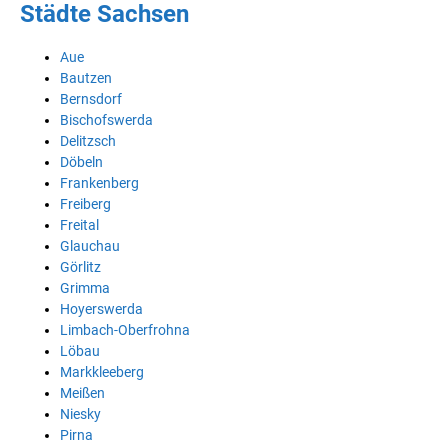
Städte Sachsen
Aue
Bautzen
Bernsdorf
Bischofswerda
Delitzsch
Döbeln
Frankenberg
Freiberg
Freital
Glauchau
Görlitz
Grimma
Hoyerswerda
Limbach-Oberfrohna
Löbau
Markkleeberg
Meißen
Niesky
Pirna