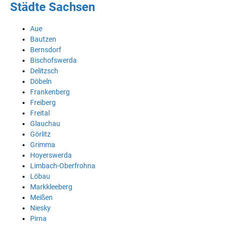
Städte Sachsen
Aue
Bautzen
Bernsdorf
Bischofswerda
Delitzsch
Döbeln
Frankenberg
Freiberg
Freital
Glauchau
Görlitz
Grimma
Hoyerswerda
Limbach-Oberfrohna
Löbau
Markkleeberg
Meißen
Niesky
Pirna