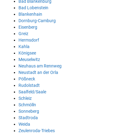
Bad Blankenburg
Bad Lobenstein
Blankenhain
Dornburg-Camburg
Eisenberg
Greiz
Hermsdorf
Kahla
Königsee
Meuselwitz
Neuhaus am Rennweg
Neustadt an der Orla
Pößneck
Rudolstadt
Saalfeld/Saale
Schleiz
Schmölln
Sonneberg
Stadtroda
Weida
Zeulenroda-Triebes