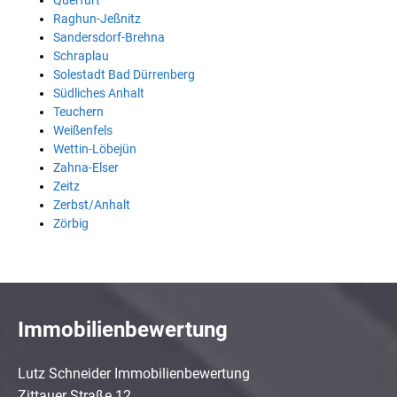
Querfurt
Raghun-Jeßnitz
Sandersdorf-Brehna
Schraplau
Solestadt Bad Dürrenberg
Südliches Anhalt
Teuchern
Weißenfels
Wettin-Löbejün
Zahna-Elser
Zeitz
Zerbst/Anhalt
Zörbig
Immobilienbewertung
Lutz Schneider Immobilienbewertung
Zittauer Straße 12