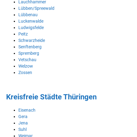
Lauchhammer
Lübben/Spreewald
Lübbenau
Luckenwalde
Ludwigsfelde
Peitz
Schwarzheide
Senftenberg
Spremberg
Vetschau
Welzow
Zossen
Kreisfreie Städte Thüringen
Eisenach
Gera
Jena
Suhl
Weimar