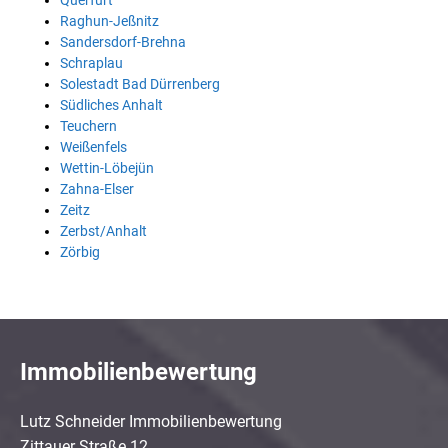
Querfurt
Raghun-Jeßnitz
Sandersdorf-Brehna
Schraplau
Solestadt Bad Dürrenberg
Südliches Anhalt
Teuchern
Weißenfels
Wettin-Löbejün
Zahna-Elser
Zeitz
Zerbst/Anhalt
Zörbig
Immobilienbewertung
Lutz Schneider Immobilienbewertung
Zittauer Straße 12