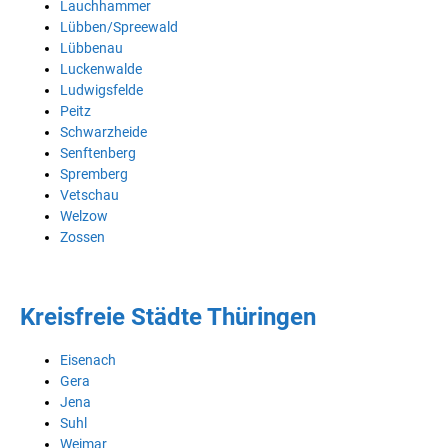
Lauchhammer
Lübben/Spreewald
Lübbenau
Luckenwalde
Ludwigsfelde
Peitz
Schwarzheide
Senftenberg
Spremberg
Vetschau
Welzow
Zossen
Kreisfreie Städte Thüringen
Eisenach
Gera
Jena
Suhl
Weimar