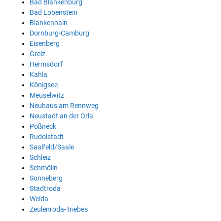
Bad Blankenburg
Bad Lobenstein
Blankenhain
Dornburg-Camburg
Eisenberg
Greiz
Hermsdorf
Kahla
Königsee
Meuselwitz
Neuhaus am Rennweg
Neustadt an der Orla
Pößneck
Rudolstadt
Saalfeld/Saale
Schleiz
Schmölln
Sonneberg
Stadtroda
Weida
Zeulenroda-Triebes