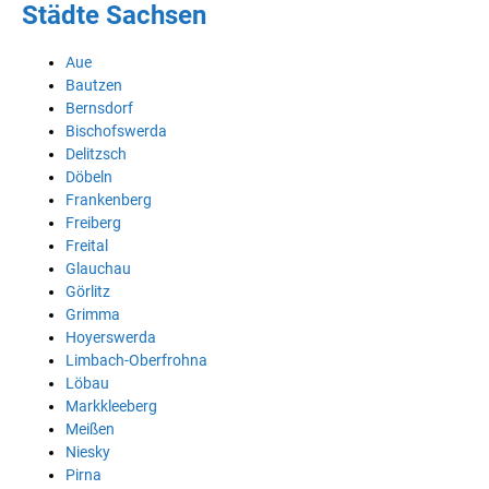
Städte Sachsen
Aue
Bautzen
Bernsdorf
Bischofswerda
Delitzsch
Döbeln
Frankenberg
Freiberg
Freital
Glauchau
Görlitz
Grimma
Hoyerswerda
Limbach-Oberfrohna
Löbau
Markkleeberg
Meißen
Niesky
Pirna