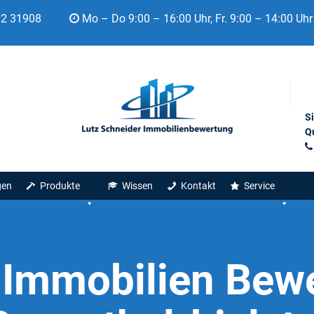
92 31908
Mo – Do 9:00 – 16:00 Uhr, Fr. 9:00 – 14:00 Uhr
S
Qu
gen
Produkte
Wissen
Kontakt
Service
:
Immobilien Bew