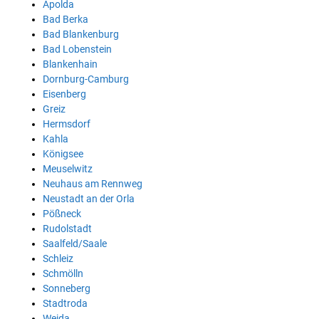
Apolda
Bad Berka
Bad Blankenburg
Bad Lobenstein
Blankenhain
Dornburg-Camburg
Eisenberg
Greiz
Hermsdorf
Kahla
Königsee
Meuselwitz
Neuhaus am Rennweg
Neustadt an der Orla
Pößneck
Rudolstadt
Saalfeld/Saale
Schleiz
Schmölln
Sonneberg
Stadtroda
Weida