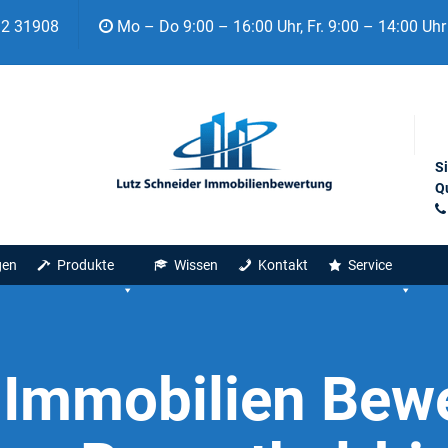
92 31908
Mo – Do 9:00 – 16:00 Uhr, Fr. 9:00 – 14:00 Uhr
S
Qu
gen
Produkte
Wissen
Kontakt
Service
:
Immobilien Bew