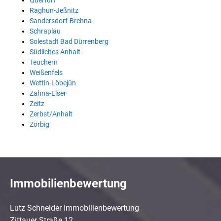
Querfurt
Raghun-Jeßnitz
Sandersdorf-Brehna
Schraplau
Solestadt Bad Dürrenberg
Südliches Anhalt
Teuchern
Weißenfels
Wettin-Löbejün
Zahna-Elser
Zeitz
Zerbst/Anhalt
Zörbig
Immobilienbewertung
Lutz Schneider Immobilienbewertung
Zittauer Straße 12