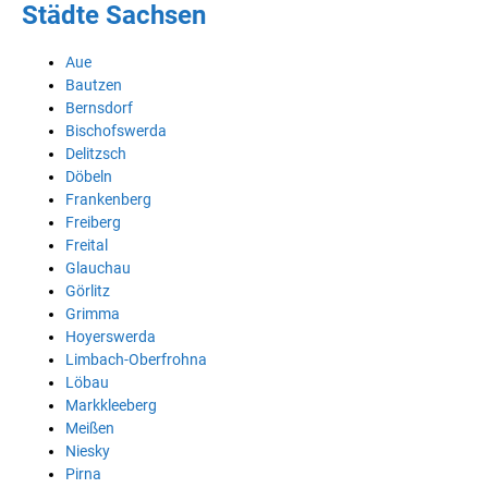
Städte Sachsen
Aue
Bautzen
Bernsdorf
Bischofswerda
Delitzsch
Döbeln
Frankenberg
Freiberg
Freital
Glauchau
Görlitz
Grimma
Hoyerswerda
Limbach-Oberfrohna
Löbau
Markkleeberg
Meißen
Niesky
Pirna