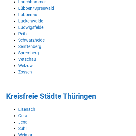
Lauchhammer
Lübben/Spreewald
Lübbenau
Luckenwalde
Ludwigsfelde
Peitz
Schwarzheide
Senftenberg
Spremberg
Vetschau
Welzow
Zossen
Kreisfreie Städte Thüringen
Eisenach
Gera
Jena
Suhl
Weimar