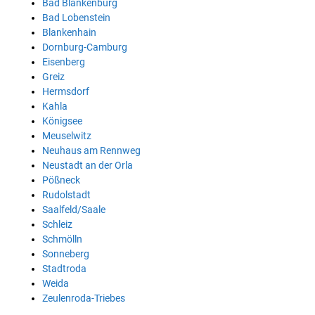
Bad Blankenburg
Bad Lobenstein
Blankenhain
Dornburg-Camburg
Eisenberg
Greiz
Hermsdorf
Kahla
Königsee
Meuselwitz
Neuhaus am Rennweg
Neustadt an der Orla
Pößneck
Rudolstadt
Saalfeld/Saale
Schleiz
Schmölln
Sonneberg
Stadtroda
Weida
Zeulenroda-Triebes