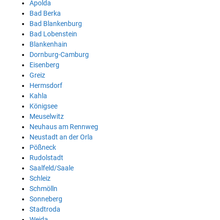
Apolda
Bad Berka
Bad Blankenburg
Bad Lobenstein
Blankenhain
Dornburg-Camburg
Eisenberg
Greiz
Hermsdorf
Kahla
Königsee
Meuselwitz
Neuhaus am Rennweg
Neustadt an der Orla
Pößneck
Rudolstadt
Saalfeld/Saale
Schleiz
Schmölln
Sonneberg
Stadtroda
Weida