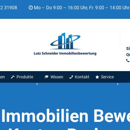
92 31908
Mo – Do 9:00 – 16:00 Uhr, Fr. 9:00 – 14:00 Uhr
S
Qu
gen
Produkte
Wissen
Kontakt
Service
:
Immobilien Bew