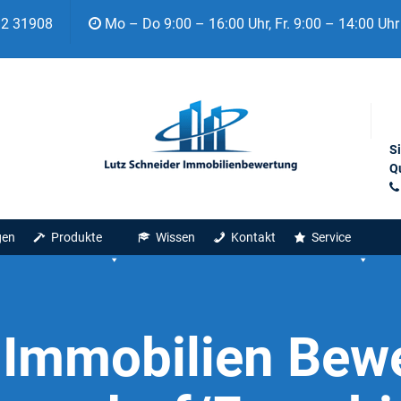
92 31908
Mo – Do 9:00 – 16:00 Uhr, Fr. 9:00 – 14:00 Uhr
S
Qu
gen
Produkte
Wissen
Kontakt
Service
:
Immobilien Bew