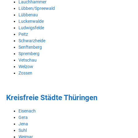
Lauchhammer
Lübben/Spreewald
Lübbenau
Luckenwalde
Ludwigsfelde
Peitz
Schwarzheide
Senftenberg
Spremberg
Vetschau
Welzow
Zossen
Kreisfreie Städte Thüringen
Eisenach
Gera
Jena
Suhl
Weimar