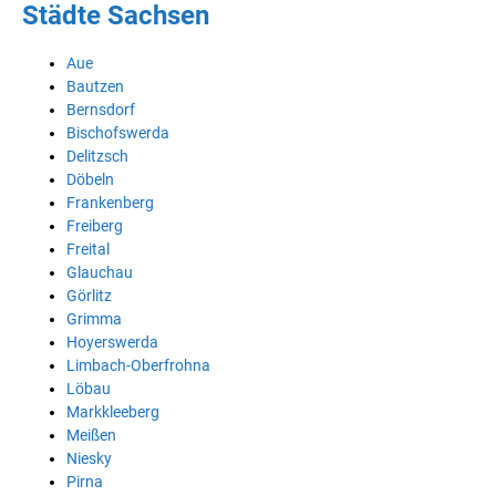
Städte Sachsen
Aue
Bautzen
Bernsdorf
Bischofswerda
Delitzsch
Döbeln
Frankenberg
Freiberg
Freital
Glauchau
Görlitz
Grimma
Hoyerswerda
Limbach-Oberfrohna
Löbau
Markkleeberg
Meißen
Niesky
Pirna