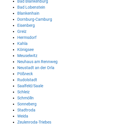
Bad Blankenburg
Bad Lobenstein
Blankenhain
Dornburg-Camburg
Eisenberg
Greiz
Hermsdorf
Kahla
Königsee
Meuselwitz
Neuhaus am Rennweg
Neustadt an der Orla
Pößneck
Rudolstadt
Saalfeld/Saale
Schleiz
Schmölln
Sonneberg
Stadtroda
Weida
Zeulenroda-Triebes