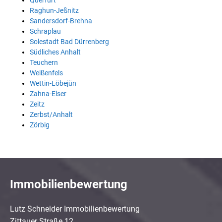
Querfurt
Raghun-Jeßnitz
Sandersdorf-Brehna
Schraplau
Solestadt Bad Dürrenberg
Südliches Anhalt
Teuchern
Weißenfels
Wettin-Löbejün
Zahna-Elser
Zeitz
Zerbst/Anhalt
Zörbig
Immobilienbewertung
Lutz Schneider Immobilienbewertung
Zittauer Straße 12