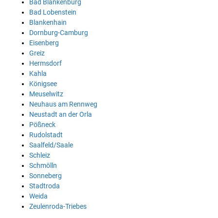
Bad Blankenburg
Bad Lobenstein
Blankenhain
Dornburg-Camburg
Eisenberg
Greiz
Hermsdorf
Kahla
Königsee
Meuselwitz
Neuhaus am Rennweg
Neustadt an der Orla
Pößneck
Rudolstadt
Saalfeld/Saale
Schleiz
Schmölln
Sonneberg
Stadtroda
Weida
Zeulenroda-Triebes