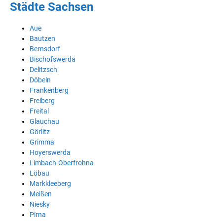
Städte Sachsen
Aue
Bautzen
Bernsdorf
Bischofswerda
Delitzsch
Döbeln
Frankenberg
Freiberg
Freital
Glauchau
Görlitz
Grimma
Hoyerswerda
Limbach-Oberfrohna
Löbau
Markkleeberg
Meißen
Niesky
Pirna