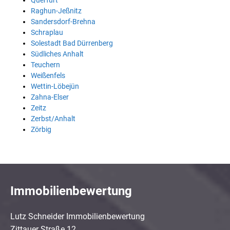
Querfurt
Raghun-Jeßnitz
Sandersdorf-Brehna
Schraplau
Solestadt Bad Dürrenberg
Südliches Anhalt
Teuchern
Weißenfels
Wettin-Löbejün
Zahna-Elser
Zeitz
Zerbst/Anhalt
Zörbig
Immobilienbewertung
Lutz Schneider Immobilienbewertung
Zittauer Straße 12