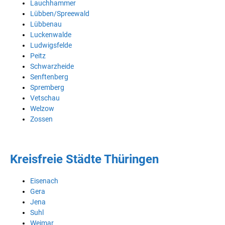
Lauchhammer
Lübben/Spreewald
Lübbenau
Luckenwalde
Ludwigsfelde
Peitz
Schwarzheide
Senftenberg
Spremberg
Vetschau
Welzow
Zossen
Kreisfreie Städte Thüringen
Eisenach
Gera
Jena
Suhl
Weimar