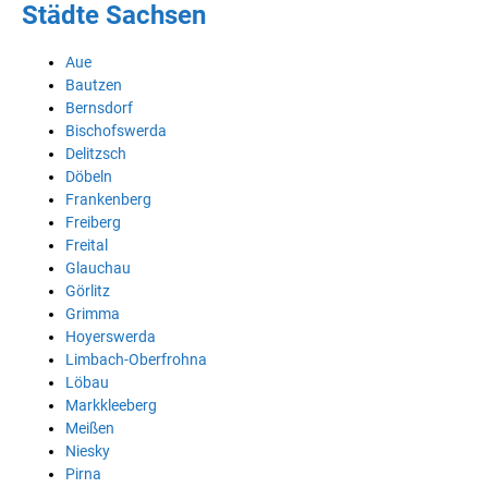
Städte Sachsen
Aue
Bautzen
Bernsdorf
Bischofswerda
Delitzsch
Döbeln
Frankenberg
Freiberg
Freital
Glauchau
Görlitz
Grimma
Hoyerswerda
Limbach-Oberfrohna
Löbau
Markkleeberg
Meißen
Niesky
Pirna