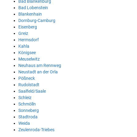
Bad Blankenburg
Bad Lobenstein
Blankenhain
Dornburg-Camburg
Eisenberg
Greiz
Hermsdorf
Kahla
Königsee
Meuselwitz
Neuhaus am Rennweg
Neustadt an der Orla
Pößneck
Rudolstadt
Saalfeld/Saale
Schleiz
Schmölln
Sonneberg
Stadtroda
Weida
Zeulenroda-Triebes