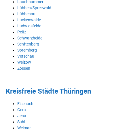
Lauchhammer
Lübben/Spreewald
Lübbenau
Luckenwalde
Ludwigsfelde
Peitz
Schwarzheide
Senftenberg
Spremberg
Vetschau
Welzow
Zossen
Kreisfreie Städte Thüringen
Eisenach
Gera
Jena
Suhl
Weimar