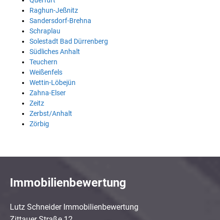
Querfurt
Raghun-Jeßnitz
Sandersdorf-Brehna
Schraplau
Solestadt Bad Dürrenberg
Südliches Anhalt
Teuchern
Weißenfels
Wettin-Löbejün
Zahna-Elser
Zeitz
Zerbst/Anhalt
Zörbig
Immobilienbewertung
Lutz Schneider Immobilienbewertung
Zittauer Straße 12