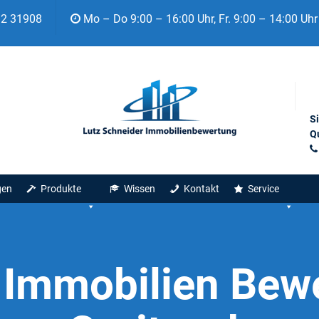
92 31908
Mo – Do 9:00 – 16:00 Uhr, Fr. 9:00 – 14:00 Uhr
S
Qu
gen
Produkte
Wissen
Kontakt
Service
:
Immobilien Bew