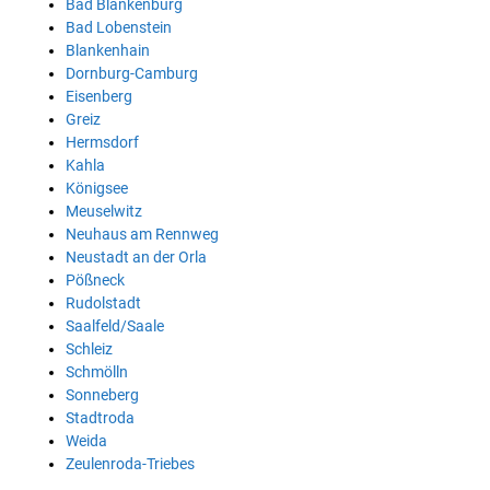
Bad Blankenburg
Bad Lobenstein
Blankenhain
Dornburg-Camburg
Eisenberg
Greiz
Hermsdorf
Kahla
Königsee
Meuselwitz
Neuhaus am Rennweg
Neustadt an der Orla
Pößneck
Rudolstadt
Saalfeld/Saale
Schleiz
Schmölln
Sonneberg
Stadtroda
Weida
Zeulenroda-Triebes