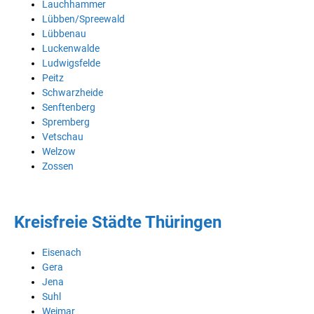
Lauchhammer
Lübben/Spreewald
Lübbenau
Luckenwalde
Ludwigsfelde
Peitz
Schwarzheide
Senftenberg
Spremberg
Vetschau
Welzow
Zossen
Kreisfreie Städte Thüringen
Eisenach
Gera
Jena
Suhl
Weimar