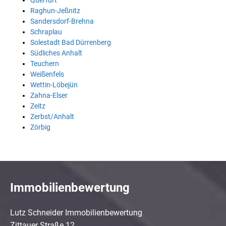
Querfurt
Raghun-Jeßnitz
Sandersdorf-Brehna
Schraplau
Solestadt Bad Dürrenberg
Südliches Anhalt
Teuchern
Weißenfels
Wettin-Löbejün
Zahna-Elser
Zeitz
Zerbst/Anhalt
Zörbig
Immobilienbewertung
Lutz Schneider Immobilienbewertung
Zittauer Straße 12