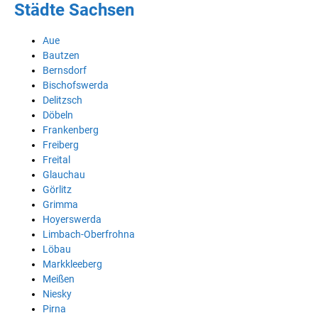
Städte Sachsen
Aue
Bautzen
Bernsdorf
Bischofswerda
Delitzsch
Döbeln
Frankenberg
Freiberg
Freital
Glauchau
Görlitz
Grimma
Hoyerswerda
Limbach-Oberfrohna
Löbau
Markkleeberg
Meißen
Niesky
Pirna