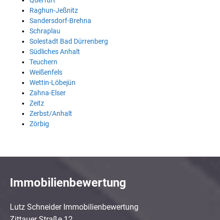
Querfurt
Raghun-Jeßnitz
Sandersdorf-Brehna
Schraplau
Solestadt Bad Dürrenberg
Südliches Anhalt
Teuchern
Weißenfels
Wettin-Löbejün
Zahna-Elser
Zeitz
Zerbst/Anhalt
Zörbig
Immobilienbewertung
Lutz Schneider Immobilienbewertung
Zittauer Straße 12