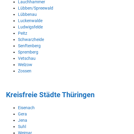
Lauchhammer
Lübben/Spreewald
Lübbenau
Luckenwalde
Ludwigsfelde
Peitz
Schwarzheide
Senftenberg
Spremberg
Vetschau
Welzow
Zossen
Kreisfreie Städte Thüringen
Eisenach
Gera
Jena
Suhl
Weimar