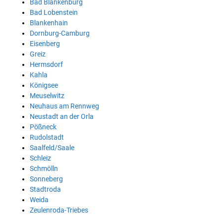
Bad Blankenburg
Bad Lobenstein
Blankenhain
Dornburg-Camburg
Eisenberg
Greiz
Hermsdorf
Kahla
Königsee
Meuselwitz
Neuhaus am Rennweg
Neustadt an der Orla
Pößneck
Rudolstadt
Saalfeld/Saale
Schleiz
Schmölln
Sonneberg
Stadtroda
Weida
Zeulenroda-Triebes