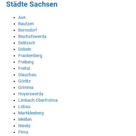
Städte Sachsen
Aue
Bautzen
Bernsdorf
Bischofswerda
Delitzsch
Döbeln
Frankenberg
Freiberg
Freital
Glauchau
Görlitz
Grimma
Hoyerswerda
Limbach-Oberfrohna
Löbau
Markkleeberg
Meißen
Niesky
Pirna