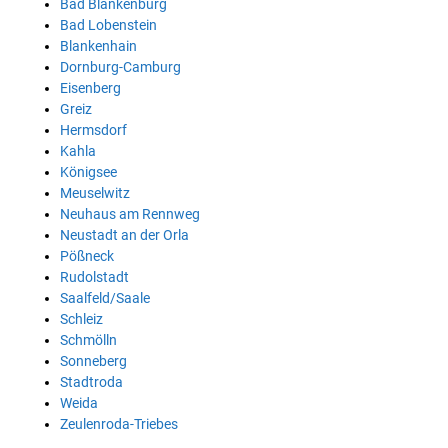
Bad Blankenburg
Bad Lobenstein
Blankenhain
Dornburg-Camburg
Eisenberg
Greiz
Hermsdorf
Kahla
Königsee
Meuselwitz
Neuhaus am Rennweg
Neustadt an der Orla
Pößneck
Rudolstadt
Saalfeld/Saale
Schleiz
Schmölln
Sonneberg
Stadtroda
Weida
Zeulenroda-Triebes