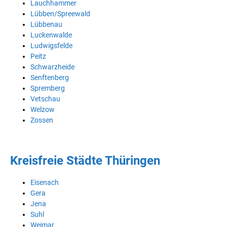
Lauchhammer
Lübben/Spreewald
Lübbenau
Luckenwalde
Ludwigsfelde
Peitz
Schwarzheide
Senftenberg
Spremberg
Vetschau
Welzow
Zossen
Kreisfreie Städte Thüringen
Eisenach
Gera
Jena
Suhl
Weimar