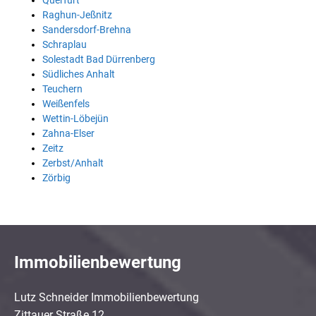
Querfurt
Raghun-Jeßnitz
Sandersdorf-Brehna
Schraplau
Solestadt Bad Dürrenberg
Südliches Anhalt
Teuchern
Weißenfels
Wettin-Löbejün
Zahna-Elser
Zeitz
Zerbst/Anhalt
Zörbig
Immobilienbewertung
Lutz Schneider Immobilienbewertung
Zittauer Straße 12