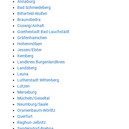
Annaburg
Bad Schmiedeberg
Bitterfeld-Wolfen
Braunsbedra
Coswig/Anhalt
Goethestadt Bad Lauchstädt
Gräfenhainichen
Hohenmölsen
Jessen/Elster
Kemberg
Landkreis Burgenlandkreis
Landsberg
Leuna
Lutherstadt Wittenberg
Lützen
Merseburg
Mücheln/Geiseltal
Naumburg/Saale
Oranienbaum-Wörlitz
Querfurt
Raghun-Jeßnitz
Sandersdorf-Brehna