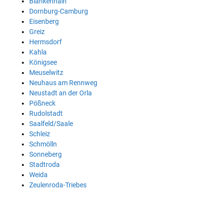
Blankenhain
Dornburg-Camburg
Eisenberg
Greiz
Hermsdorf
Kahla
Königsee
Meuselwitz
Neuhaus am Rennweg
Neustadt an der Orla
Pößneck
Rudolstadt
Saalfeld/Saale
Schleiz
Schmölln
Sonneberg
Stadtroda
Weida
Zeulenroda-Triebes