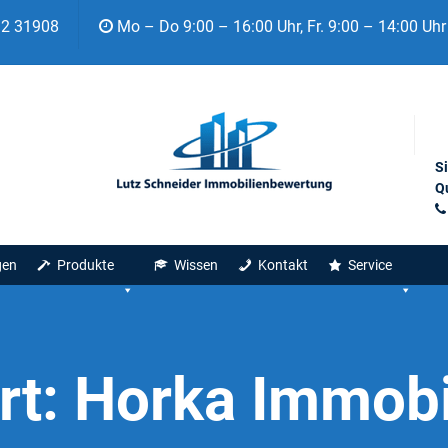
92 31908
Mo – Do 9:00 – 16:00 Uhr, Fr. 9:00 – 14:00 Uhr
S
Qu
gen
Produkte
Wissen
Kontakt
Service
rt:
Horka Immobi