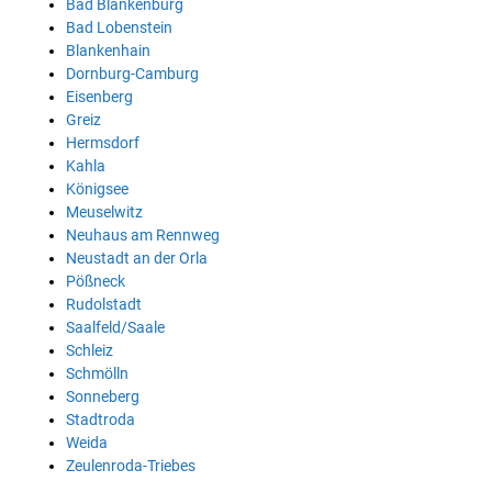
Bad Blankenburg
Bad Lobenstein
Blankenhain
Dornburg-Camburg
Eisenberg
Greiz
Hermsdorf
Kahla
Königsee
Meuselwitz
Neuhaus am Rennweg
Neustadt an der Orla
Pößneck
Rudolstadt
Saalfeld/Saale
Schleiz
Schmölln
Sonneberg
Stadtroda
Weida
Zeulenroda-Triebes