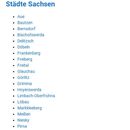
Städte Sachsen
Aue
Bautzen
Bernsdorf
Bischofswerda
Delitzsch
Döbeln
Frankenberg
Freiberg
Freital
Glauchau
Görlitz
Grimma
Hoyerswerda
Limbach-Oberfrohna
Löbau
Markkleeberg
Meißen
Niesky
Pirna