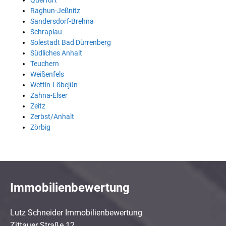
Querfurt
Raghun-Jeßnitz
Sandersdorf-Brehna
Schraplau
Solestadt Bad Dürrenberg
Südliches Anhalt
Teuchern
Weißenfels
Wettin-Löbejün
Zahna-Elser
Zeitz
Zerbst/Anhalt
Zörbig
Immobilienbewertung
Lutz Schneider Immobilienbewertung
Zittauer Straße 12