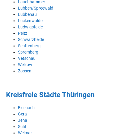
Lauchhammer
Lübben/Spreewald
Lübbenau
Luckenwalde
Ludwigsfelde
Peitz
Schwarzheide
Senftenberg
Spremberg
Vetschau
Welzow
Zossen
Kreisfreie Städte Thüringen
Eisenach
Gera
Jena
Suhl
Weimar