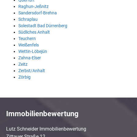
Querfurt
Raghun-Jeßnitz
Sandersdorf-Brehna
Schraplau
Solestadt Bad Dürrenberg
Südliches Anhalt
Teuchern
Weißenfels
Wettin-Löbejün
Zahna-Elser
Zeitz
Zerbst/Anhalt
Zörbig
Immobilienbewertung
Lutz Schneider Immobilienbewertung
Zittauer Straße 12