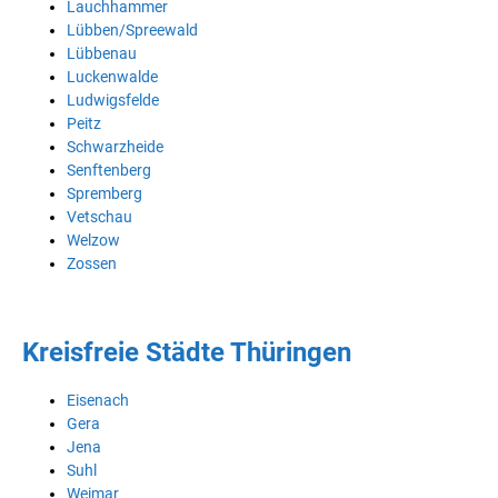
Lauchhammer
Lübben/Spreewald
Lübbenau
Luckenwalde
Ludwigsfelde
Peitz
Schwarzheide
Senftenberg
Spremberg
Vetschau
Welzow
Zossen
Kreisfreie Städte Thüringen
Eisenach
Gera
Jena
Suhl
Weimar