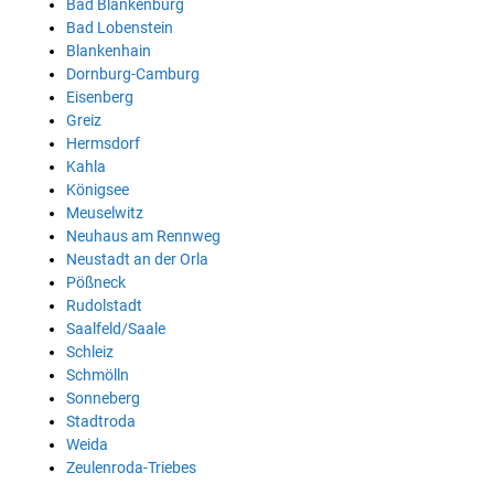
Bad Blankenburg
Bad Lobenstein
Blankenhain
Dornburg-Camburg
Eisenberg
Greiz
Hermsdorf
Kahla
Königsee
Meuselwitz
Neuhaus am Rennweg
Neustadt an der Orla
Pößneck
Rudolstadt
Saalfeld/Saale
Schleiz
Schmölln
Sonneberg
Stadtroda
Weida
Zeulenroda-Triebes