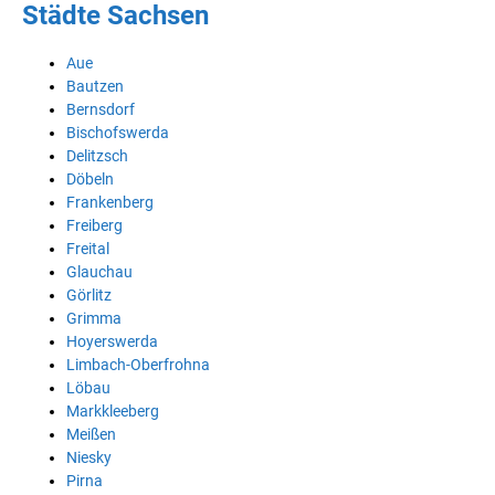
Städte Sachsen
Aue
Bautzen
Bernsdorf
Bischofswerda
Delitzsch
Döbeln
Frankenberg
Freiberg
Freital
Glauchau
Görlitz
Grimma
Hoyerswerda
Limbach-Oberfrohna
Löbau
Markkleeberg
Meißen
Niesky
Pirna