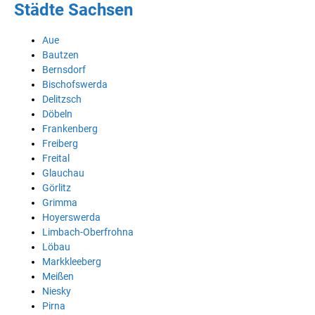
Städte Sachsen
Aue
Bautzen
Bernsdorf
Bischofswerda
Delitzsch
Döbeln
Frankenberg
Freiberg
Freital
Glauchau
Görlitz
Grimma
Hoyerswerda
Limbach-Oberfrohna
Löbau
Markkleeberg
Meißen
Niesky
Pirna