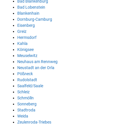
Bad Blankenburg
Bad Lobenstein
Blankenhain
Dornburg-Camburg
Eisenberg
Greiz
Hermsdorf
Kahla
Königsee
Meuselwitz
Neuhaus am Rennweg
Neustadt an der Orla
Pößneck
Rudolstadt
Saalfeld/Saale
Schleiz
Schmölln
Sonneberg
Stadtroda
Weida
Zeulenroda-Triebes