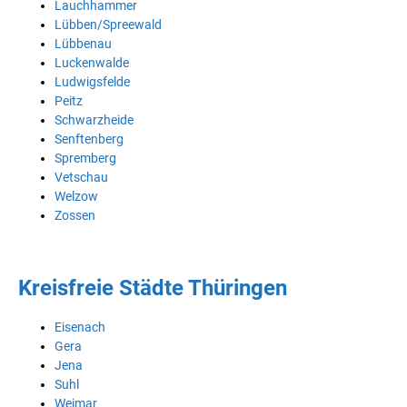
Lauchhammer
Lübben/Spreewald
Lübbenau
Luckenwalde
Ludwigsfelde
Peitz
Schwarzheide
Senftenberg
Spremberg
Vetschau
Welzow
Zossen
Kreisfreie Städte Thüringen
Eisenach
Gera
Jena
Suhl
Weimar