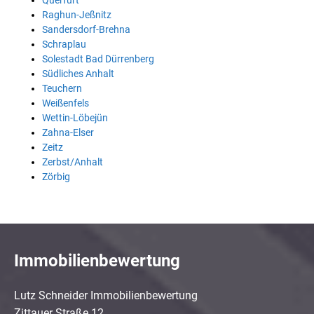
Querfurt
Raghun-Jeßnitz
Sandersdorf-Brehna
Schraplau
Solestadt Bad Dürrenberg
Südliches Anhalt
Teuchern
Weißenfels
Wettin-Löbejün
Zahna-Elser
Zeitz
Zerbst/Anhalt
Zörbig
Immobilienbewertung
Lutz Schneider Immobilienbewertung
Zittauer Straße 12