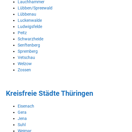
Lauchhammer
Lübben/Spreewald
Lübbenau
Luckenwalde
Ludwigsfelde
Peitz
Schwarzheide
Senftenberg
Spremberg
Vetschau
Welzow
Zossen
Kreisfreie Städte Thüringen
Eisenach
Gera
Jena
Suhl
Weimar