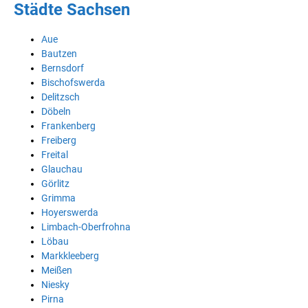
Städte Sachsen
Aue
Bautzen
Bernsdorf
Bischofswerda
Delitzsch
Döbeln
Frankenberg
Freiberg
Freital
Glauchau
Görlitz
Grimma
Hoyerswerda
Limbach-Oberfrohna
Löbau
Markkleeberg
Meißen
Niesky
Pirna