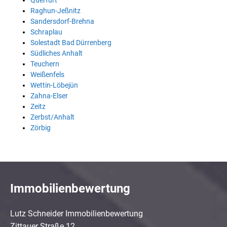
Querfurt
Raghun-Jeßnitz
Sandersdorf-Brehna
Schraplau
Solestadt Bad Dürrenberg
Südliches Anhalt
Teuchern
Weißenfels
Wettin-Löbejün
Zahna-Elser
Zeitz
Zerbst/Anhalt
Zörbig
Immobilienbewertung
Lutz Schneider Immobilienbewertung
Zittauer Straße 12