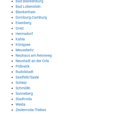
Bad Blankenburg
Bad Lobenstein
Blankenhain
Dornburg-Camburg
Eisenberg
Greiz
Hermsdorf
Kahla
Königsee
Meuselwitz
Neuhaus am Rennweg
Neustadt an der Orla
Pößneck
Rudolstadt
Saalfeld/Saale
Schleiz
Schmölln
Sonneberg
Stadtroda
Weida
Zeulenroda-Triebes