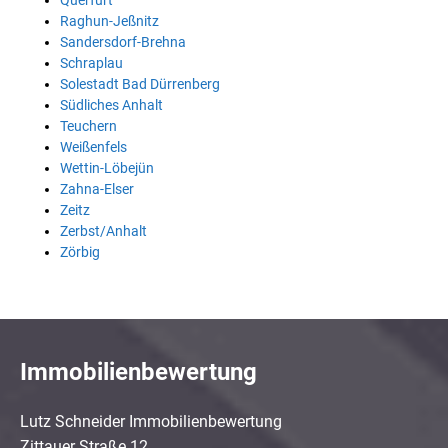
Querfurt
Raghun-Jeßnitz
Sandersdorf-Brehna
Schraplau
Solestadt Bad Dürrenberg
Südliches Anhalt
Teuchern
Weißenfels
Wettin-Löbejün
Zahna-Elser
Zeitz
Zerbst/Anhalt
Zörbig
Immobilienbewertung
Lutz Schneider Immobilienbewertung
Zittauer Straße 12