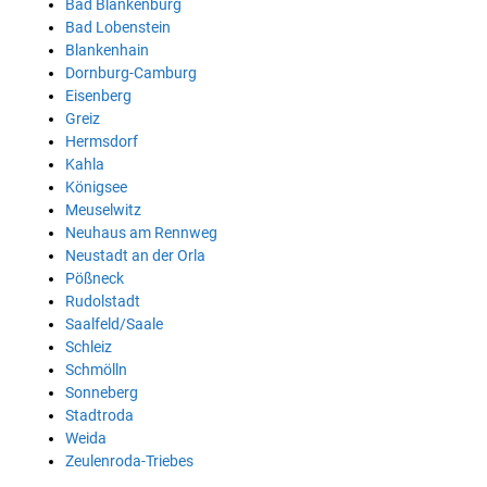
Bad Blankenburg
Bad Lobenstein
Blankenhain
Dornburg-Camburg
Eisenberg
Greiz
Hermsdorf
Kahla
Königsee
Meuselwitz
Neuhaus am Rennweg
Neustadt an der Orla
Pößneck
Rudolstadt
Saalfeld/Saale
Schleiz
Schmölln
Sonneberg
Stadtroda
Weida
Zeulenroda-Triebes