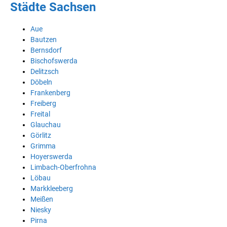
Städte Sachsen
Aue
Bautzen
Bernsdorf
Bischofswerda
Delitzsch
Döbeln
Frankenberg
Freiberg
Freital
Glauchau
Görlitz
Grimma
Hoyerswerda
Limbach-Oberfrohna
Löbau
Markkleeberg
Meißen
Niesky
Pirna