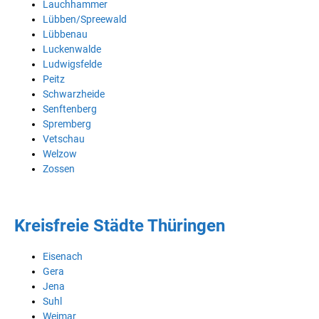
Lauchhammer
Lübben/Spreewald
Lübbenau
Luckenwalde
Ludwigsfelde
Peitz
Schwarzheide
Senftenberg
Spremberg
Vetschau
Welzow
Zossen
Kreisfreie Städte Thüringen
Eisenach
Gera
Jena
Suhl
Weimar