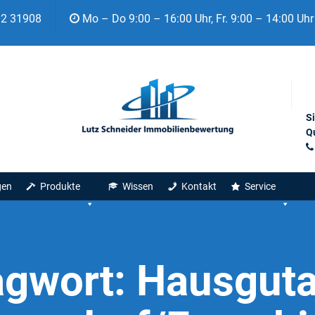
92 31908
Mo – Do 9:00 – 16:00 Uhr, Fr. 9:00 – 14:00 Uhr
S
Qu
gen
Produkte
Wissen
Kontakt
Service
agwort:
Hausguta