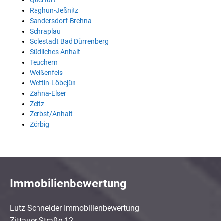
Querfurt
Raghun-Jeßnitz
Sandersdorf-Brehna
Schraplau
Solestadt Bad Dürrenberg
Südliches Anhalt
Teuchern
Weißenfels
Wettin-Löbejün
Zahna-Elser
Zeitz
Zerbst/Anhalt
Zörbig
Immobilienbewertung
Lutz Schneider Immobilienbewertung
Zittauer Straße 12