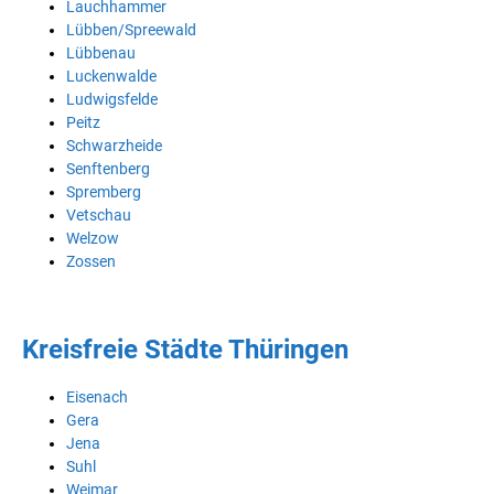
Lauchhammer
Lübben/Spreewald
Lübbenau
Luckenwalde
Ludwigsfelde
Peitz
Schwarzheide
Senftenberg
Spremberg
Vetschau
Welzow
Zossen
Kreisfreie Städte Thüringen
Eisenach
Gera
Jena
Suhl
Weimar