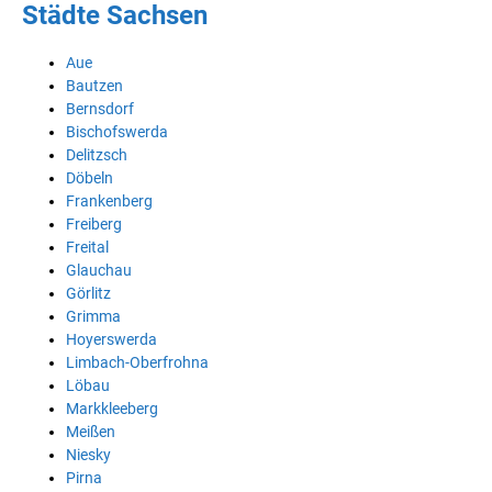
Städte Sachsen
Aue
Bautzen
Bernsdorf
Bischofswerda
Delitzsch
Döbeln
Frankenberg
Freiberg
Freital
Glauchau
Görlitz
Grimma
Hoyerswerda
Limbach-Oberfrohna
Löbau
Markkleeberg
Meißen
Niesky
Pirna