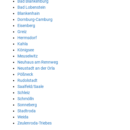
Bad Blankenburg
Bad Lobenstein
Blankenhain
Dornburg-Camburg
Eisenberg
Greiz
Hermsdorf
Kahla
Königsee
Meuselwitz
Neuhaus am Rennweg
Neustadt an der Orla
Pößneck
Rudolstadt
Saalfeld/Saale
Schleiz
Schmölln
Sonneberg
Stadtroda
Weida
Zeulenroda-Triebes