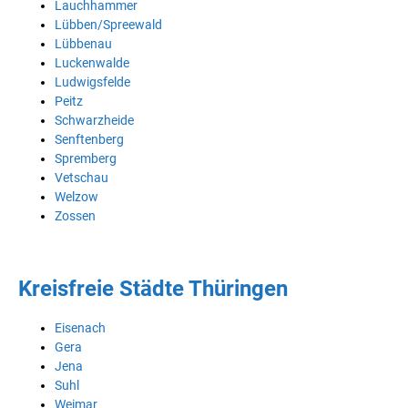
Lauchhammer
Lübben/Spreewald
Lübbenau
Luckenwalde
Ludwigsfelde
Peitz
Schwarzheide
Senftenberg
Spremberg
Vetschau
Welzow
Zossen
Kreisfreie Städte Thüringen
Eisenach
Gera
Jena
Suhl
Weimar