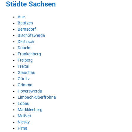
Städte Sachsen
Aue
Bautzen
Bernsdorf
Bischofswerda
Delitzsch
Döbeln
Frankenberg
Freiberg
Freital
Glauchau
Görlitz
Grimma
Hoyerswerda
Limbach-Oberfrohna
Löbau
Markkleeberg
Meißen
Niesky
Pirna