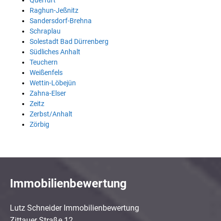
Querfurt
Raghun-Jeßnitz
Sandersdorf-Brehna
Schraplau
Solestadt Bad Dürrenberg
Südliches Anhalt
Teuchern
Weißenfels
Wettin-Löbejün
Zahna-Elser
Zeitz
Zerbst/Anhalt
Zörbig
Immobilienbewertung
Lutz Schneider Immobilienbewertung
Zittauer Straße 12