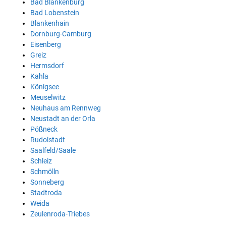
Bad Blankenburg
Bad Lobenstein
Blankenhain
Dornburg-Camburg
Eisenberg
Greiz
Hermsdorf
Kahla
Königsee
Meuselwitz
Neuhaus am Rennweg
Neustadt an der Orla
Pößneck
Rudolstadt
Saalfeld/Saale
Schleiz
Schmölln
Sonneberg
Stadtroda
Weida
Zeulenroda-Triebes