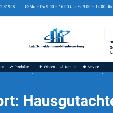
92 31908
Mo – Do 9:00 – 16:00 Uhr, Fr. 9:00 – 14:00 Uhr
S
Qu
gen
Produkte
Wissen
Kontakt
Service
rt:
Hausgutacht