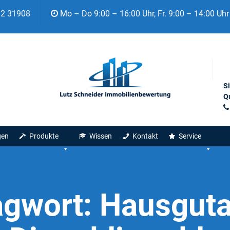
92 31908
Mo – Do 9:00 – 16:00 Uhr, Fr. 9:00 – 14:00 Uhr
S
Qu
gen
Produkte
Wissen
Kontakt
Service
agwort:
Hausguta