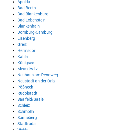
Apolda
Bad Berka
Bad Blankenburg
Bad Lobenstein
Blankenhain
Dornburg-Camburg
Eisenberg
Greiz
Hermsdorf
Kahla
Königsee
Meuselwitz
Neuhaus am Rennweg
Neustadt an der Orla
Pößneck
Rudolstadt
Saalfeld/Saale
Schleiz
Schmölln
Sonneberg
Stadtroda
Weida