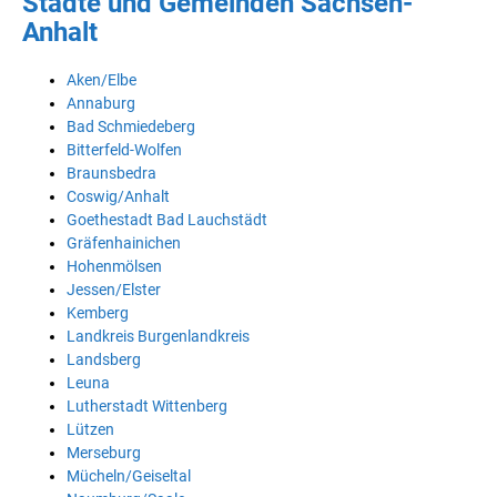
Städte und Gemeinden Sachsen-
Anhalt
Aken/Elbe
Annaburg
Bad Schmiedeberg
Bitterfeld-Wolfen
Braunsbedra
Coswig/Anhalt
Goethestadt Bad Lauchstädt
Gräfenhainichen
Hohenmölsen
Jessen/Elster
Kemberg
Landkreis Burgenlandkreis
Landsberg
Leuna
Lutherstadt Wittenberg
Lützen
Merseburg
Mücheln/Geiseltal