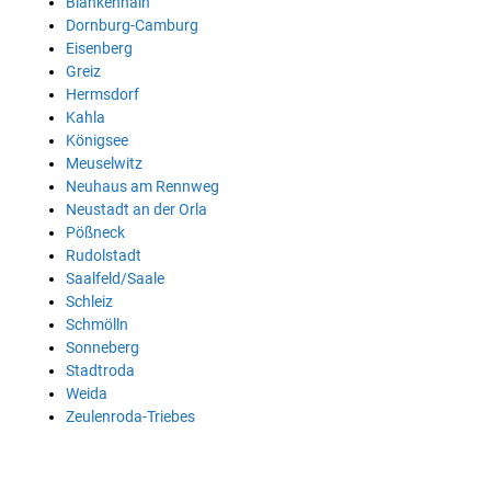
Blankenhain
Dornburg-Camburg
Eisenberg
Greiz
Hermsdorf
Kahla
Königsee
Meuselwitz
Neuhaus am Rennweg
Neustadt an der Orla
Pößneck
Rudolstadt
Saalfeld/Saale
Schleiz
Schmölln
Sonneberg
Stadtroda
Weida
Zeulenroda-Triebes