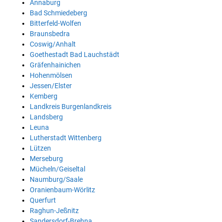
Annaburg
Bad Schmiedeberg
Bitterfeld-Wolfen
Braunsbedra
Coswig/Anhalt
Goethestadt Bad Lauchstädt
Gräfenhainichen
Hohenmölsen
Jessen/Elster
Kemberg
Landkreis Burgenlandkreis
Landsberg
Leuna
Lutherstadt Wittenberg
Lützen
Merseburg
Mücheln/Geiseltal
Naumburg/Saale
Oranienbaum-Wörlitz
Querfurt
Raghun-Jeßnitz
Sandersdorf-Brehna