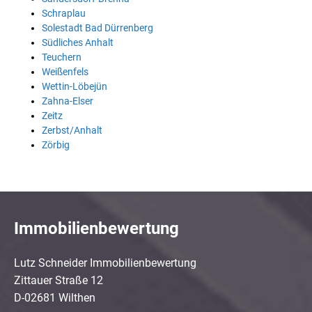
Schraplau
Solestadt Bad Dürrenberg
Südliches Anhalt
Teuchern
Weißenfels
Wettin-Löbejün
Zahna-Elser
Zeitz
Zerbst/Anhalt
Zörbig
Immobilienbewertung
Lutz Schneider Immobilienbewertung
Zittauer Straße 12
D-02681 Wilthen