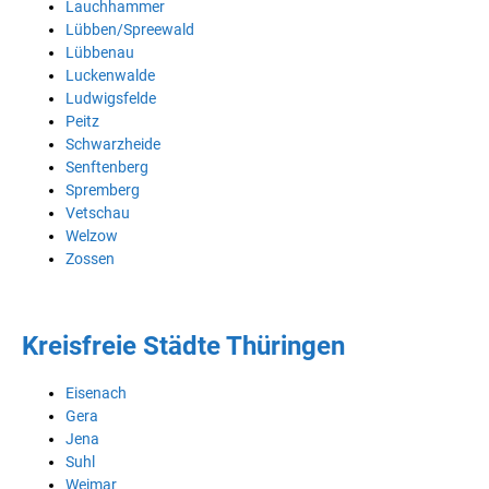
Lauchhammer
Lübben/Spreewald
Lübbenau
Luckenwalde
Ludwigsfelde
Peitz
Schwarzheide
Senftenberg
Spremberg
Vetschau
Welzow
Zossen
Kreisfreie Städte Thüringen
Eisenach
Gera
Jena
Suhl
Weimar