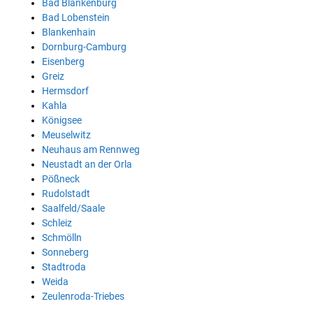
Bad Blankenburg
Bad Lobenstein
Blankenhain
Dornburg-Camburg
Eisenberg
Greiz
Hermsdorf
Kahla
Königsee
Meuselwitz
Neuhaus am Rennweg
Neustadt an der Orla
Pößneck
Rudolstadt
Saalfeld/Saale
Schleiz
Schmölln
Sonneberg
Stadtroda
Weida
Zeulenroda-Triebes