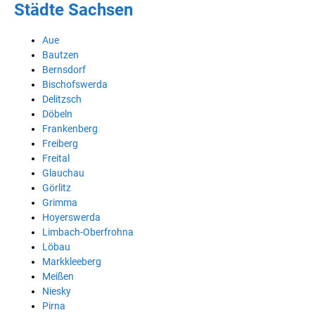
Städte Sachsen
Aue
Bautzen
Bernsdorf
Bischofswerda
Delitzsch
Döbeln
Frankenberg
Freiberg
Freital
Glauchau
Görlitz
Grimma
Hoyerswerda
Limbach-Oberfrohna
Löbau
Markkleeberg
Meißen
Niesky
Pirna