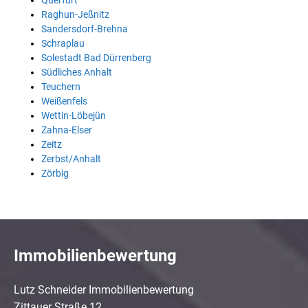
Querfurt
Raghun-Jeßnitz
Sandersdorf-Brehna
Schraplau
Solestadt Bad Dürrenberg
Südliches Anhalt
Teuchern
Weißenfels
Wettin-Löbejün
Zahna-Elser
Zeitz
Zerbst/Anhalt
Zörbig
Immobilienbewertung
Lutz Schneider Immobilienbewertung
Zittauer Straße 12