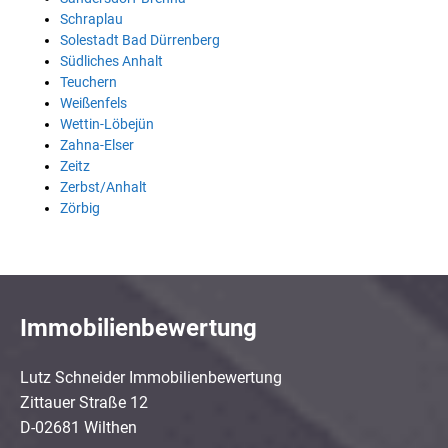
Schraplau
Solestadt Bad Dürrenberg
Südliches Anhalt
Teuchern
Weißenfels
Wettin-Löbejün
Zahna-Elser
Zeitz
Zerbst/Anhalt
Zörbig
Immobilienbewertung
Lutz Schneider Immobilienbewertung
Zittauer Straße 12
D-02681 Wilthen