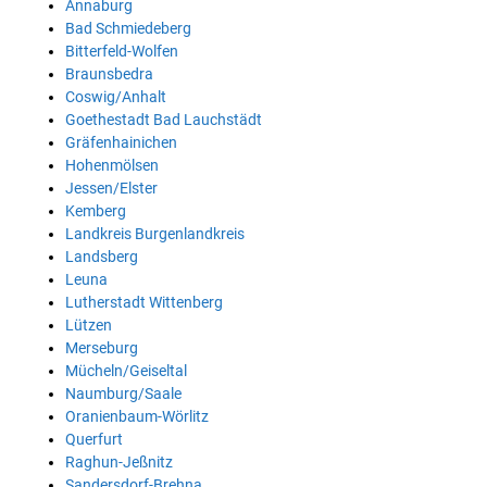
Annaburg
Bad Schmiedeberg
Bitterfeld-Wolfen
Braunsbedra
Coswig/Anhalt
Goethestadt Bad Lauchstädt
Gräfenhainichen
Hohenmölsen
Jessen/Elster
Kemberg
Landkreis Burgenlandkreis
Landsberg
Leuna
Lutherstadt Wittenberg
Lützen
Merseburg
Mücheln/Geiseltal
Naumburg/Saale
Oranienbaum-Wörlitz
Querfurt
Raghun-Jeßnitz
Sandersdorf-Brehna