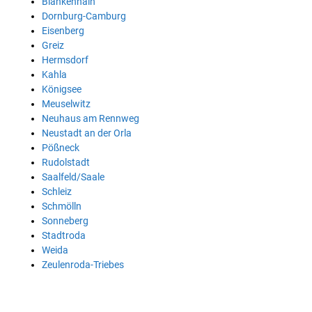
Blankenhain
Dornburg-Camburg
Eisenberg
Greiz
Hermsdorf
Kahla
Königsee
Meuselwitz
Neuhaus am Rennweg
Neustadt an der Orla
Pößneck
Rudolstadt
Saalfeld/Saale
Schleiz
Schmölln
Sonneberg
Stadtroda
Weida
Zeulenroda-Triebes