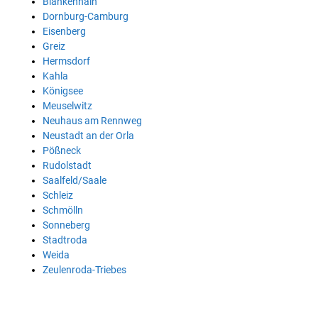
Blankenhain
Dornburg-Camburg
Eisenberg
Greiz
Hermsdorf
Kahla
Königsee
Meuselwitz
Neuhaus am Rennweg
Neustadt an der Orla
Pößneck
Rudolstadt
Saalfeld/Saale
Schleiz
Schmölln
Sonneberg
Stadtroda
Weida
Zeulenroda-Triebes