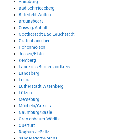
Annaburg
Bad Schmiedeberg
Bitterfeld-Wolfen
Braunsbedra
Coswig/Anhalt
Goethestadt Bad Lauchstädt
Gräfenhainichen
Hohenmölsen
Jessen/Elster
Kemberg
Landkreis Burgenlandkreis
Landsberg
Leuna
Lutherstadt Wittenberg
Lützen
Merseburg
Mücheln/Geiseltal
Naumburg/Saale
Oranienbaum-Wörlitz
Querfurt
Raghun-Jeßnitz
Sandersdorf-Brehna