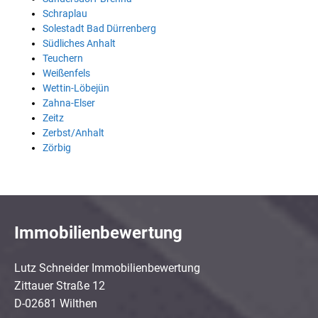
Schraplau
Solestadt Bad Dürrenberg
Südliches Anhalt
Teuchern
Weißenfels
Wettin-Löbejün
Zahna-Elser
Zeitz
Zerbst/Anhalt
Zörbig
Immobilienbewertung
Lutz Schneider Immobilienbewertung
Zittauer Straße 12
D-02681 Wilthen