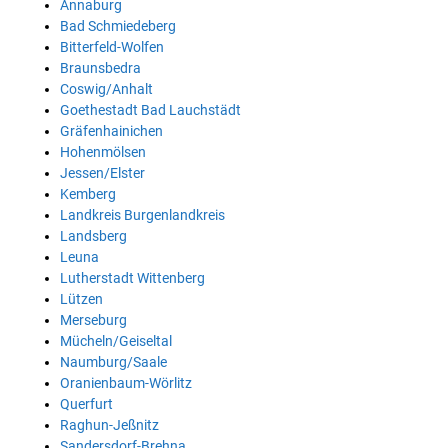
Annaburg
Bad Schmiedeberg
Bitterfeld-Wolfen
Braunsbedra
Coswig/Anhalt
Goethestadt Bad Lauchstädt
Gräfenhainichen
Hohenmölsen
Jessen/Elster
Kemberg
Landkreis Burgenlandkreis
Landsberg
Leuna
Lutherstadt Wittenberg
Lützen
Merseburg
Mücheln/Geiseltal
Naumburg/Saale
Oranienbaum-Wörlitz
Querfurt
Raghun-Jeßnitz
Sandersdorf-Brehna