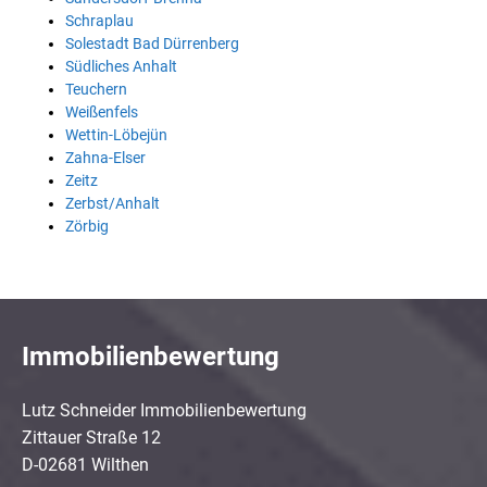
Schraplau
Solestadt Bad Dürrenberg
Südliches Anhalt
Teuchern
Weißenfels
Wettin-Löbejün
Zahna-Elser
Zeitz
Zerbst/Anhalt
Zörbig
Immobilienbewertung
Lutz Schneider Immobilienbewertung
Zittauer Straße 12
D-02681 Wilthen