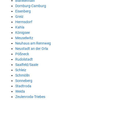
Blankenhain
Dornburg-Camburg
Eisenberg
Greiz
Hermsdorf
Kahla
Königsee
Meuselwitz
Neuhaus am Rennweg
Neustadt an der Orla
Pößneck
Rudolstadt
Saalfeld/Saale
Schleiz
Schmölln
Sonneberg
Stadtroda
Weida
Zeulenroda-Triebes