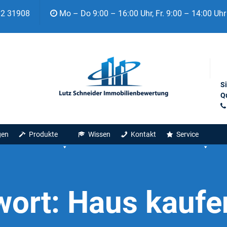
92 31908
Mo – Do 9:00 – 16:00 Uhr, Fr. 9:00 – 14:00 Uhr
S
Qu
gen
Produkte
Wissen
Kontakt
Service
wort:
Haus kaufe