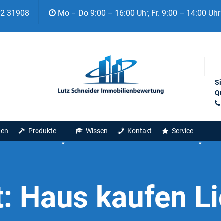
92 31908
Mo – Do 9:00 – 16:00 Uhr, Fr. 9:00 – 14:00 Uhr
S
Qu
gen
Produkte
Wissen
Kontakt
Service
t:
Haus kaufen L