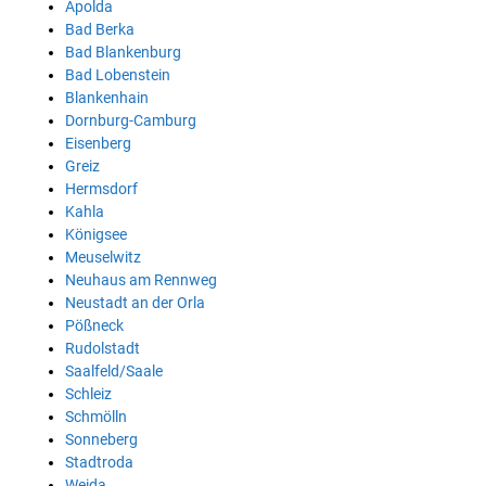
Apolda
Bad Berka
Bad Blankenburg
Bad Lobenstein
Blankenhain
Dornburg-Camburg
Eisenberg
Greiz
Hermsdorf
Kahla
Königsee
Meuselwitz
Neuhaus am Rennweg
Neustadt an der Orla
Pößneck
Rudolstadt
Saalfeld/Saale
Schleiz
Schmölln
Sonneberg
Stadtroda
Weida