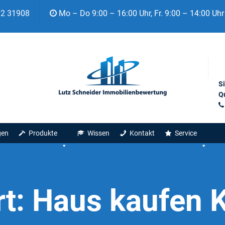
92 31908
Mo – Do 9:00 – 16:00 Uhr, Fr. 9:00 – 14:00 Uhr
S
Qu
gen
Produkte
Wissen
Kontakt
Service
rt:
Haus kaufen 