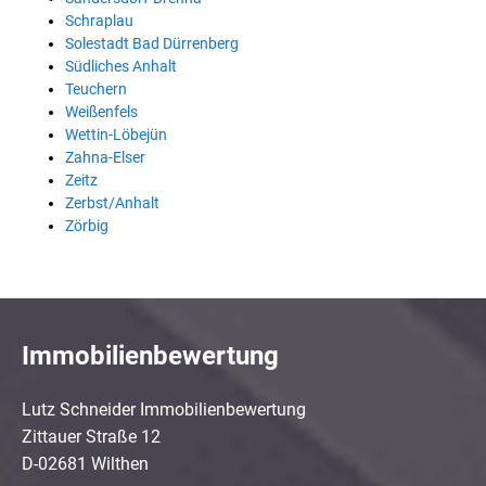
Schraplau
Solestadt Bad Dürrenberg
Südliches Anhalt
Teuchern
Weißenfels
Wettin-Löbejün
Zahna-Elser
Zeitz
Zerbst/Anhalt
Zörbig
Immobilienbewertung
Lutz Schneider Immobilienbewertung
Zittauer Straße 12
D-02681 Wilthen