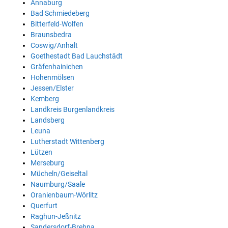
Annaburg
Bad Schmiedeberg
Bitterfeld-Wolfen
Braunsbedra
Coswig/Anhalt
Goethestadt Bad Lauchstädt
Gräfenhainichen
Hohenmölsen
Jessen/Elster
Kemberg
Landkreis Burgenlandkreis
Landsberg
Leuna
Lutherstadt Wittenberg
Lützen
Merseburg
Mücheln/Geiseltal
Naumburg/Saale
Oranienbaum-Wörlitz
Querfurt
Raghun-Jeßnitz
Sandersdorf-Brehna