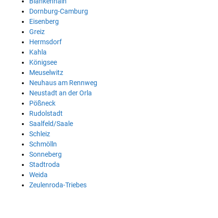
Blankenhain
Dornburg-Camburg
Eisenberg
Greiz
Hermsdorf
Kahla
Königsee
Meuselwitz
Neuhaus am Rennweg
Neustadt an der Orla
Pößneck
Rudolstadt
Saalfeld/Saale
Schleiz
Schmölln
Sonneberg
Stadtroda
Weida
Zeulenroda-Triebes