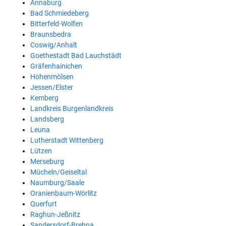
Annaburg
Bad Schmiedeberg
Bitterfeld-Wolfen
Braunsbedra
Coswig/Anhalt
Goethestadt Bad Lauchstädt
Gräfenhainichen
Hohenmölsen
Jessen/Elster
Kemberg
Landkreis Burgenlandkreis
Landsberg
Leuna
Lutherstadt Wittenberg
Lützen
Merseburg
Mücheln/Geiseltal
Naumburg/Saale
Oranienbaum-Wörlitz
Querfurt
Raghun-Jeßnitz
Sandersdorf-Brehna