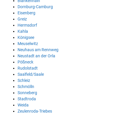
Blankenhain
Dornburg-Camburg
Eisenberg
Greiz
Hermsdorf
Kahla
Königsee
Meuselwitz
Neuhaus am Rennweg
Neustadt an der Orla
Pößneck
Rudolstadt
Saalfeld/Saale
Schleiz
Schmölln
Sonneberg
Stadtroda
Weida
Zeulenroda-Triebes