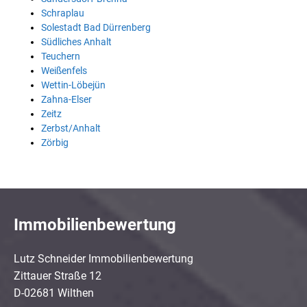
Schraplau
Solestadt Bad Dürrenberg
Südliches Anhalt
Teuchern
Weißenfels
Wettin-Löbejün
Zahna-Elser
Zeitz
Zerbst/Anhalt
Zörbig
Immobilienbewertung
Lutz Schneider Immobilienbewertung
Zittauer Straße 12
D-02681 Wilthen