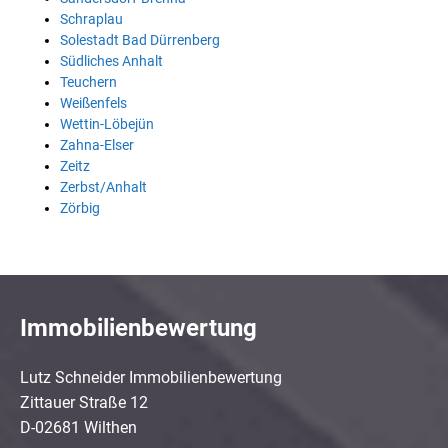
Schraplau
Solestadt Bad Dürrenberg
Südliches Anhalt
Teuchern
Weißenfels
Wettin-Löbejün
Zahna-Elser
Zeitz
Zerbst/Anhalt
Zörbig
Immobilienbewertung
Lutz Schneider Immobilienbewertung
Zittauer Straße 12
D-02681 Wilthen