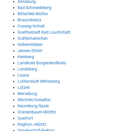
Annaburg
Bad Schmiedeberg
Bitterfeld-Wolfen
Braunsbedra
Coswig/Anhalt
Goethestadt Bad Lauchstädt
Gräfenhainichen
Hohenmölsen
Jessen/Elster
Kemberg
Landkreis Burgenlandkreis
Landsberg
Leuna
Lutherstadt Wittenberg
Lützen
Merseburg
Mücheln/Geiseltal
Naumburg/Saale
Oranienbaum-Wörlitz
Querfurt
Raghun-Jeßnitz
Sandersdorf-Brehna