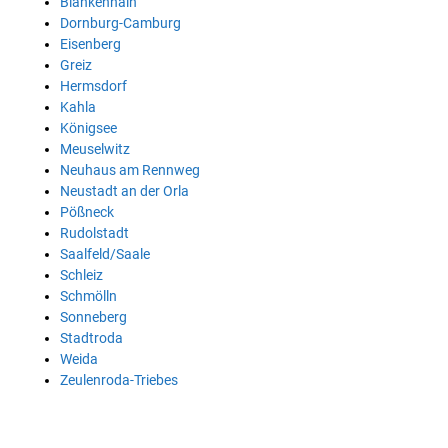
Blankenhain
Dornburg-Camburg
Eisenberg
Greiz
Hermsdorf
Kahla
Königsee
Meuselwitz
Neuhaus am Rennweg
Neustadt an der Orla
Pößneck
Rudolstadt
Saalfeld/Saale
Schleiz
Schmölln
Sonneberg
Stadtroda
Weida
Zeulenroda-Triebes