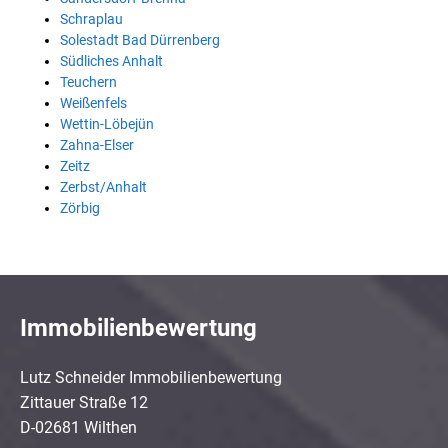
Schraplau
Solestadt Bad Dürrenberg
Südliches Anhalt
Teuchern
Weißenfels
Wettin-Löbejün
Zahna-Elser
Zeitz
Zerbst/Anhalt
Zörbig
Immobilienbewertung
Lutz Schneider Immobilienbewertung
Zittauer Straße 12
D-02681 Wilthen