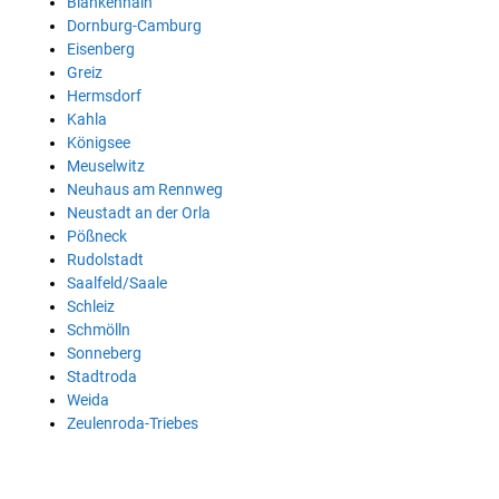
Blankenhain
Dornburg-Camburg
Eisenberg
Greiz
Hermsdorf
Kahla
Königsee
Meuselwitz
Neuhaus am Rennweg
Neustadt an der Orla
Pößneck
Rudolstadt
Saalfeld/Saale
Schleiz
Schmölln
Sonneberg
Stadtroda
Weida
Zeulenroda-Triebes