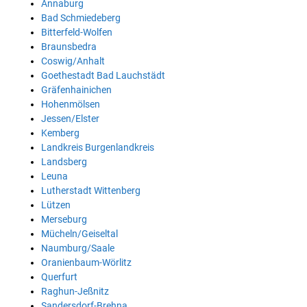
Annaburg
Bad Schmiedeberg
Bitterfeld-Wolfen
Braunsbedra
Coswig/Anhalt
Goethestadt Bad Lauchstädt
Gräfenhainichen
Hohenmölsen
Jessen/Elster
Kemberg
Landkreis Burgenlandkreis
Landsberg
Leuna
Lutherstadt Wittenberg
Lützen
Merseburg
Mücheln/Geiseltal
Naumburg/Saale
Oranienbaum-Wörlitz
Querfurt
Raghun-Jeßnitz
Sandersdorf-Brehna