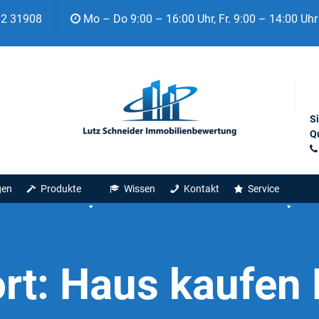
92 31908
Mo – Do 9:00 – 16:00 Uhr, Fr. 9:00 – 14:00 Uhr
S
Qu
gen
Produkte
Wissen
Kontakt
Service
rt:
Haus kaufen 