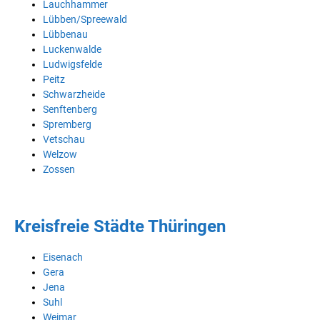
Lauchhammer
Lübben/Spreewald
Lübbenau
Luckenwalde
Ludwigsfelde
Peitz
Schwarzheide
Senftenberg
Spremberg
Vetschau
Welzow
Zossen
Kreisfreie Städte Thüringen
Eisenach
Gera
Jena
Suhl
Weimar