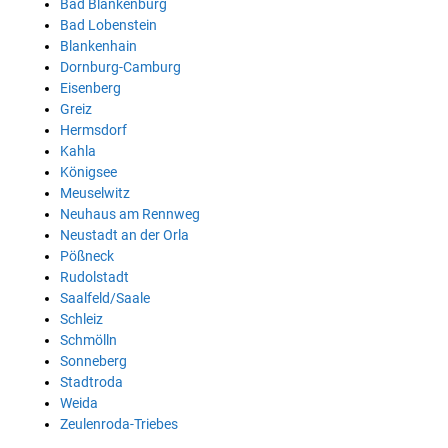
Bad Blankenburg
Bad Lobenstein
Blankenhain
Dornburg-Camburg
Eisenberg
Greiz
Hermsdorf
Kahla
Königsee
Meuselwitz
Neuhaus am Rennweg
Neustadt an der Orla
Pößneck
Rudolstadt
Saalfeld/Saale
Schleiz
Schmölln
Sonneberg
Stadtroda
Weida
Zeulenroda-Triebes