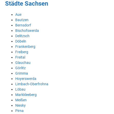
Städte Sachsen
Aue
Bautzen
Bernsdorf
Bischofswerda
Delitzsch
Döbeln
Frankenberg
Freiberg
Freital
Glauchau
Görlitz
Grimma
Hoyerswerda
Limbach-Oberfrohna
Löbau
Markkleeberg
Meißen
Niesky
Pirna