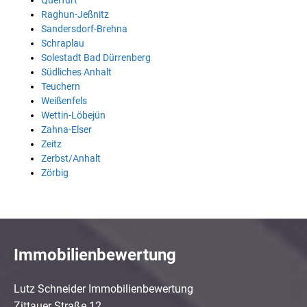
Querfurt
Raghun-Jeßnitz
Sandersdorf-Brehna
Schraplau
Solestadt Bad Dürrenberg
Südliches Anhalt
Teuchern
Weißenfels
Wettin-Löbejün
Zahna-Elser
Zeitz
Zerbst/Anhalt
Zörbig
Immobilienbewertung
Lutz Schneider Immobilienbewertung
Zittauer Straße 12