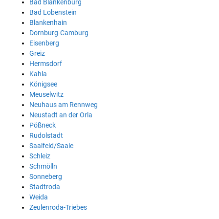
Bad Blankenburg
Bad Lobenstein
Blankenhain
Dornburg-Camburg
Eisenberg
Greiz
Hermsdorf
Kahla
Königsee
Meuselwitz
Neuhaus am Rennweg
Neustadt an der Orla
Pößneck
Rudolstadt
Saalfeld/Saale
Schleiz
Schmölln
Sonneberg
Stadtroda
Weida
Zeulenroda-Triebes