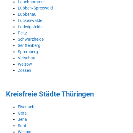
Lauchhammer
Lübben/Spreewald
Lübbenau
Luckenwalde
Ludwigsfelde
Peitz
Schwarzheide
Senftenberg
Spremberg
Vetschau
Welzow
Zossen
Kreisfreie Städte Thüringen
Eisenach
Gera
Jena
Suhl
Weimar