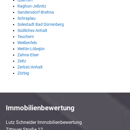
Querfurt
Raghun-Jeßnitz
Sandersdorf-Brehna
Schraplau
Solestadt Bad Dürrenberg
Südliches Anhalt
Teuchern
Weißenfels
Wettin-Löbejün
Zahna-Elser
Zeitz
Zerbst/Anhalt
Zörbig
Immobilienbewertung
Lutz Schneider Immobilienbewertung
Zittauer Straße 12