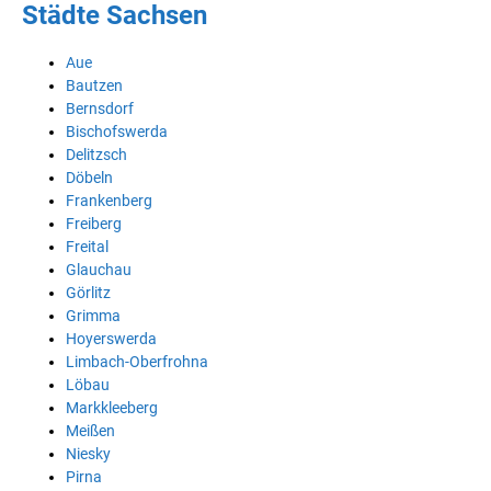
Städte Sachsen
Aue
Bautzen
Bernsdorf
Bischofswerda
Delitzsch
Döbeln
Frankenberg
Freiberg
Freital
Glauchau
Görlitz
Grimma
Hoyerswerda
Limbach-Oberfrohna
Löbau
Markkleeberg
Meißen
Niesky
Pirna