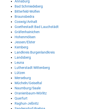
Annaburg
Bad Schmiedeberg
Bitterfeld-Wolfen
Braunsbedra
Coswig/Anhalt
Goethestadt Bad Lauchstädt
Gräfenhainichen
Hohenmölsen
Jessen/Elster
Kemberg
Landkreis Burgenlandkreis
Landsberg
Leuna
Lutherstadt Wittenberg
Lützen
Merseburg
Mücheln/Geiseltal
Naumburg/Saale
Oranienbaum-Wörlitz
Querfurt
Raghun-Jeßnitz
Sandersdorf-Brehna