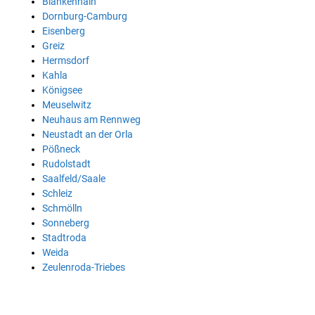
Blankenhain
Dornburg-Camburg
Eisenberg
Greiz
Hermsdorf
Kahla
Königsee
Meuselwitz
Neuhaus am Rennweg
Neustadt an der Orla
Pößneck
Rudolstadt
Saalfeld/Saale
Schleiz
Schmölln
Sonneberg
Stadtroda
Weida
Zeulenroda-Triebes