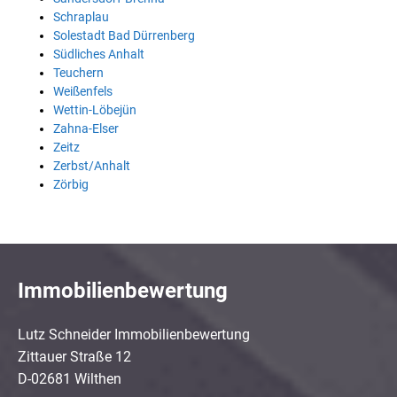
Schraplau
Solestadt Bad Dürrenberg
Südliches Anhalt
Teuchern
Weißenfels
Wettin-Löbejün
Zahna-Elser
Zeitz
Zerbst/Anhalt
Zörbig
Immobilienbewertung
Lutz Schneider Immobilienbewertung
Zittauer Straße 12
D-02681 Wilthen