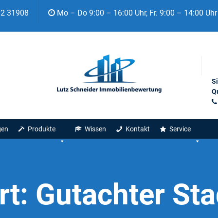
92 31908
Mo – Do 9:00 – 16:00 Uhr, Fr. 9:00 – 14:00 Uhr
S
Qu
gen
Produkte
Wissen
Kontakt
Service
rt:
Gutachter St